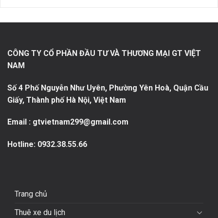
CÔNG TY CỔ PHẦN ĐẦU TƯ VÀ THƯƠNG MẠI GT VIỆT
NAM
Số 4 Phố Nguyễn Như Uyên, Phường Yên Hoà, Quận Cầu
Giấy, Thành phố Hà Nội, Việt Nam
Email : gtvietnam299@gmail.com
Hotline:
0932.38.55.66
Trang chủ
Thuê xe du lịch