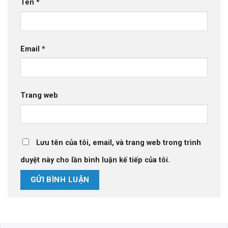
Tên
*
Email
*
Trang web
Lưu tên của tôi, email, và trang web trong trình
duyệt này cho lần bình luận kế tiếp của tôi.