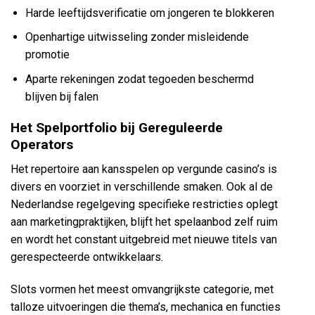
Harde leeftijdsverificatie om jongeren te blokkeren
Openhartige uitwisseling zonder misleidende
promotie
Aparte rekeningen zodat tegoeden beschermd
blijven bij falen
Het Spelportfolio bij Gereguleerde
Operators
Het repertoire aan kansspelen op vergunde casino’s is
divers en voorziet in verschillende smaken. Ook al de
Nederlandse regelgeving specifieke restricties oplegt
aan marketingpraktijken, blijft het spelaanbod zelf ruim
en wordt het constant uitgebreid met nieuwe titels van
gerespecteerde ontwikkelaars.
Slots vormen het meest omvangrijkste categorie, met
talloze uitvoeringen die thema’s, mechanica en functies