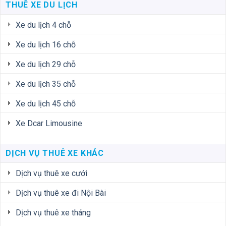
THUÊ XE DU LỊCH
Xe du lịch 4 chỗ
Xe du lịch 16 chỗ
Xe du lịch 29 chỗ
Xe du lịch 35 chỗ
Xe du lịch 45 chỗ
Xe Dcar Limousine
DỊCH VỤ THUÊ XE KHÁC
Dịch vụ thuê xe cưới
Dịch vụ thuê xe đi Nội Bài
Dịch vụ thuê xe tháng