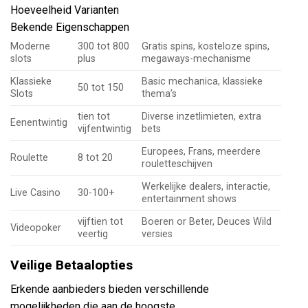
Hoeveelheid Varianten
Bekende Eigenschappen
Moderne
300 tot 800
Gratis spins, kosteloze spins,
slots
plus
megaways-mechanisme
Klassieke
Basic mechanica, klassieke
50 tot 150
Slots
thema’s
tien tot
Diverse inzetlimieten, extra
Eenentwintig
vijfentwintig
bets
Europees, Frans, meerdere
Roulette
8 tot 20
rouletteschijven
Werkelijke dealers, interactie,
Live Casino
30-100+
entertainment shows
vijftien tot
Boeren or Beter, Deuces Wild
Videopoker
veertig
versies
Veilige Betaalopties
Erkende aanbieders bieden verschillende
mogelijkheden die aan de hoogste