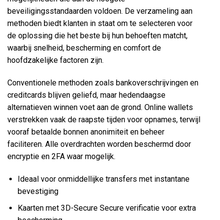
beveiligingsstandaarden voldoen. De verzameling aan
methoden biedt klanten in staat om te selecteren voor
de oplossing die het beste bij hun behoeften matcht,
waarbij snelheid, bescherming en comfort de
hoofdzakelijke factoren zijn.
Conventionele methoden zoals bankoverschrijvingen en
creditcards blijven geliefd, maar hedendaagse
alternatieven winnen voet aan de grond. Online wallets
verstrekken vaak de raapste tijden voor opnames, terwijl
vooraf betaalde bonnen anonimiteit en beheer
faciliteren. Alle overdrachten worden beschermd door
encryptie en 2FA waar mogelijk.
Ideaal voor onmiddellijke transfers met instantane
bevestiging
Kaarten met 3D-Secure Secure verificatie voor extra