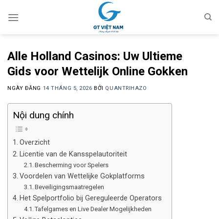
Chuyển
đến
nội
dung
Alle Holland Casinos: Uw Ultieme
Gids voor Wettelijk Online Gokken
NGÀY ĐĂNG
14 THÁNG 5, 2026
BỞI
QUANTRIHAZO
Nội dung chính
Overzicht
Licentie van de Kansspelautoriteit
Bescherming voor Spelers
Voordelen van Wettelijke Gokplatforms
Beveiligingsmaatregelen
Het Spelportfolio bij Gereguleerde Operators
Tafelgames en Live Dealer Mogelijkheden