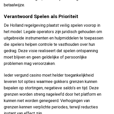
betaalwijze.
Verantwoord Spelen als Prioriteit
De Holland regelgeving plaatst veilig spelen voorop in
het model. Legale operators zijn juridisch gehouden om
uitgebreide instrumenten en hulpmiddelen te toepassen
die spelers helpen controle te vasthouden over hun
gedrag. Deze visie realiseert dat spelen ontspanning
moet blijven en geen geldelijke of persoonlijke
problemen mag veroorzaken.
Ieder vergund casino moet helder toegankelijkheid
leveren tot opties waarmee gokkers grenzen kunnen
bepalen op stortingen, negatieve saldo’s en tijd. Deze
grenzen worden streng nageleefd door het platform en
kunnen niet worden genegeerd. Verhogingen van
grenzen kennen verplichte periodes, terwijl reducties
instant van effect zijn.