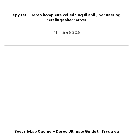
SpyBet – Deres komplette veiledning til spill, bonuser og
betalingsalternativer
11 Tháng 6, 2026
SecurityLab Casino – Deres Ultimate Guide til Trygg og