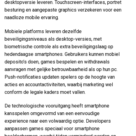
desktopversie leveren. Touchscreen-interfaces, portret
besturing en aangepaste graphics verzekeren voor een
naadloze mobile ervaring.
Mobiele platforms leveren dezelfde
beveiligingsniveaus als desktop-versies, met
biometrische controle als extra beveiligingslaag op
hedendaagse smartphones. Gebruikers kunnen mobiel
deposito’s doen, games bespelen en withdrawals
aanvragen met gelijke betrouwbaarheid als op hun pc.
Push-notificaties updaten spelers op de hoogte van
acties en accountactiviteiten, waarbij marketing wel
conform de legale kaders moet vallen.
De technologische vooruitgang heeft smartphone
kansspelen omgevormd van een eenvoudige
experience naar een volwaardig optie. Developers
aanpassen games speciaal voor smartphone