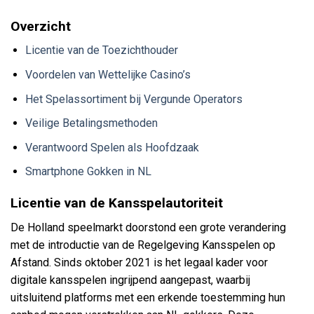
Overzicht
Licentie van de Toezichthouder
Voordelen van Wettelijke Casino’s
Het Spelassortiment bij Vergunde Operators
Veilige Betalingsmethoden
Verantwoord Spelen als Hoofdzaak
Smartphone Gokken in NL
Licentie van de Kansspelautoriteit
De Holland speelmarkt doorstond een grote verandering
met de introductie van de Regelgeving Kansspelen op
Afstand. Sinds oktober 2021 is het legaal kader voor
digitale kansspelen ingrijpend aangepast, waarbij
uitsluitend platforms met een erkende toestemming hun