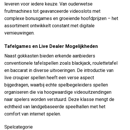
leveren voor iedere keuze. Van ouderwetse
fruitmachines tot geavanceerde videoslots met
complexe bonusgames en groeiende hoofdprijzen – het
assortiment ontwikkelt constant met digitale
vernieuwingen.
Tafelgames en Live Dealer Mogelijkheden
Naast gokkasten bieden erkende aanbieders
conventionele tafelspellen zoals blackjack, roulettetafel
en baccarat in diverse uitvoeringen. De introductie van
live croupier spellen heeft een verse aspect
bijgedragen, waarbij echte spelbegeleiders spellen
organiseren die via hoogwaardige videouitzendingen
naar spelers worden verstuurd. Deze klasse mengt de
echtheid van landgebaseerde speelhallen met het
comfort van internet spelen.
Spelcategorie