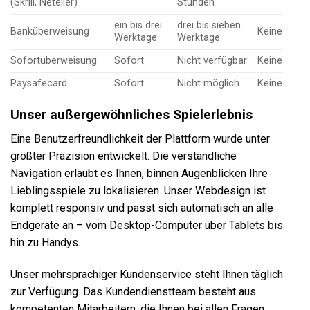
(Skrill, Neteller)
Stunden
ein bis drei
drei bis sieben
Banküberweisung
Keine
Werktage
Werktage
Sofortüberweisung
Sofort
Nicht verfügbar
Keine
Paysafecard
Sofort
Nicht möglich
Keine
Unser außergewöhnliches Spielerlebnis
Eine Benutzerfreundlichkeit der Plattform wurde unter
größter Präzision entwickelt. Die verständliche
Navigation erlaubt es Ihnen, binnen Augenblicken Ihre
Lieblingsspiele zu lokalisieren. Unser Webdesign ist
komplett responsiv und passt sich automatisch an alle
Endgeräte an – vom Desktop-Computer über Tablets bis
hin zu Handys.
Unser mehrsprachiger Kundenservice steht Ihnen täglich
zur Verfügung. Das Kundendienstteam besteht aus
kompetenten Mitarbeitern, die Ihnen bei allen Fragen