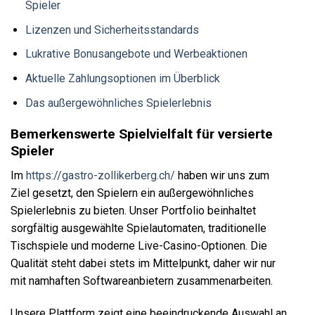
Spieler
Lizenzen und Sicherheitsstandards
Lukrative Bonusangebote und Werbeaktionen
Aktuelle Zahlungsoptionen im Überblick
Das außergewöhnliches Spielerlebnis
Bemerkenswerte Spielvielfalt für versierte
Spieler
Im
https://gastro-zollikerberg.ch/
haben wir uns zum
Ziel gesetzt, den Spielern ein außergewöhnliches
Spielerlebnis zu bieten. Unser Portfolio beinhaltet
sorgfältig ausgewählte Spielautomaten, traditionelle
Tischspiele und moderne Live-Casino-Optionen. Die
Qualität steht dabei stets im Mittelpunkt, daher wir nur
mit namhaften Softwareanbietern zusammenarbeiten.
Unsere Plattform zeigt eine beeindruckende Auswahl an