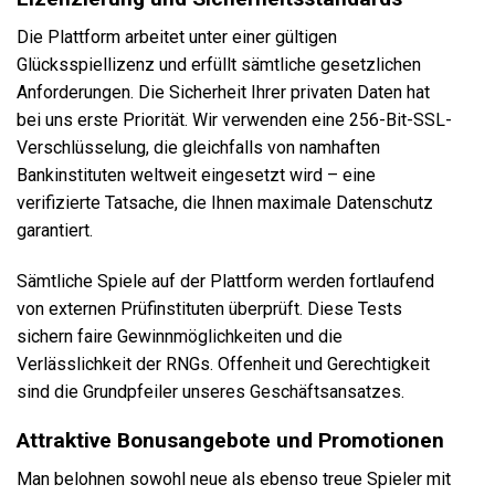
Die Plattform arbeitet unter einer gültigen
Glücksspiellizenz und erfüllt sämtliche gesetzlichen
Anforderungen. Die Sicherheit Ihrer privaten Daten hat
bei uns erste Priorität. Wir verwenden eine 256-Bit-SSL-
Verschlüsselung, die gleichfalls von namhaften
Bankinstituten weltweit eingesetzt wird – eine
verifizierte Tatsache, die Ihnen maximale Datenschutz
garantiert.
Sämtliche Spiele auf der Plattform werden fortlaufend
von externen Prüfinstituten überprüft. Diese Tests
sichern faire Gewinnmöglichkeiten und die
Verlässlichkeit der RNGs. Offenheit und Gerechtigkeit
sind die Grundpfeiler unseres Geschäftsansatzes.
Attraktive Bonusangebote und Promotionen
Man belohnen sowohl neue als ebenso treue Spieler mit