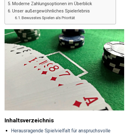
Moderne Zahlungsoptionen im Überblick
Unser außergewöhnliches Spielerlebnis
Bewusstes Spielen als Priorität
Inhaltsverzeichnis
Herausragende Spielvielfalt für anspruchsvolle