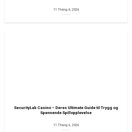
11 Tháng 6, 2026
SecurityLab Casino – Deres Ultimate Guide til Trygg og
Spennende Spillopplevelse
11 Tháng 6, 2026