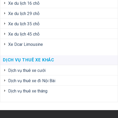
Xe du lịch 16 chỗ
Xe du lịch 29 chỗ
Xe du lịch 35 chỗ
Xe du lịch 45 chỗ
Xe Dcar Limousine
DỊCH VỤ THUÊ XE KHÁC
Dịch vụ thuê xe cưới
Dịch vụ thuê xe đi Nội Bài
Dịch vụ thuê xe tháng