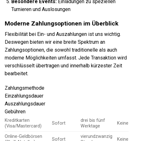
Besondere Events:
Einladungen zu speziellen
Turnieren und Auslosungen
Moderne Zahlungsoptionen im Überblick
Flexibilität bei Ein- und Auszahlungen ist uns wichtig.
Deswegen bieten wir eine breite Spektrum an
Zahlungsoptionen, die sowohl traditionelle als auch
moderne Möglichkeiten umfasst. Jede Transaktion wird
verschlüsselt übertragen und innerhalb kürzester Zeit
bearbeitet.
Zahlungsmethode
Einzahlungsdauer
Auszahlungsdauer
Gebühren
Kreditkarten
drei bis fünf
Sofort
Keine
(Visa/Mastercard)
Werktage
Online-Geldbörsen
vierundzwanzig
Sofort
Keine