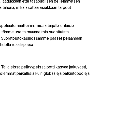
a laadukkaan että tasapuolisen pelielämyksen
 tahona, mikä asettaa asiakkaan tarpeet
eliautomaatteihin, missä tarjolla erilaisia
e esitämme useita muunnelmia suosituista
sta. Suoratoistokasinossamme pääset pelaamaan
hdolla reaaliajassa.
 Tällaisissa pelityypeissä potti kasvaa jatkuvasti,
molemmat paikallisia kuin globaaleja palkintopooleja,
.