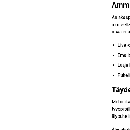
Amma
Asiakaspa
murteella
osaajista
Live-
Emailt
Laaja
Puheli
Täyde
Mobiilik
tyyppisil
älypuheli
Älypuhel