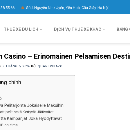
.38.55.66
Số 4 Nguyễn Như Uyên, Yên Hoà, Cầu Giấy, Hà Nội
THUÊ XE DU LỊCH
DỊCH VỤ THUÊ XE KHÁC
BẢNG 
n Casino – Erinomainen Pelaamisen Destina
NG
9 THÁNG 5, 2026
BỞI
QUANTRIHAZO
ung chính
ö
va Pelitarjonta Jokaiselle Makuihin
ottipelit sekä Kertyvät Jättivoitot
että Kampanjat Joka Hyödyttävät
IP-ohjelma