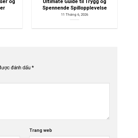
user og
Ultimate Guide til Trygg og
ver
Spennende Spillopplevelse
11 Tháng 6, 2026
 được đánh dấu
*
Trang web