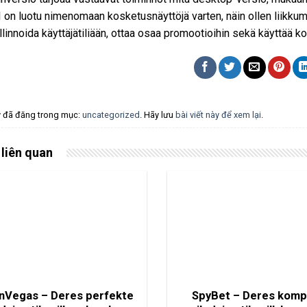
I on luotu nimenomaan kosketusnäyttöjä varten, näin ollen liikk
llinnoida käyttäjätiliään, ottaa osaa promootioihin sekä käyttää k
ày đã đăng trong mục:
uncategorized
. Hãy lưu
bài viết này để xem lại
.
 liên quan
nVegas – Deres perfekte
SpyBet – Deres komp