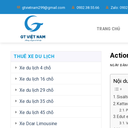
Chuyển
gtvietnam299@gmail.com
0932.38.55.66
Zalo: 0932
đến
nội
dung
TRANG CHỦ
Actio
THUÊ XE DU LỊCH
NGÀY ĐĂ
Xe du lịch 4 chỗ
Xe du lịch 16 chỗ
Nội d
Xe du lịch 29 chỗ
Sisält
Xe du lịch 35 chỗ
Katta
P
Xe du lịch 45 chỗ
Edut 
Xe Dcar Limousine
V