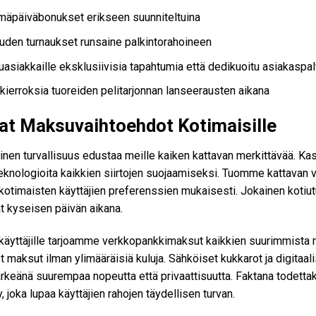
mäpäiväbonukset erikseen suunniteltuina
uden turnaukset runsaine palkintorahoineen
asiakkaille eksklusiivisia tapahtumia että dedikuoitu asiakaspal
kierroksia tuoreiden pelitarjonnan lanseerausten aikana
t Maksuvaihtoehdot Kotimaisille
linen turvallisuus edustaa meille kaiken kattavan merkittävää. 
eknologioita kaikkien siirtojen suojaamiseksi. Tuomme kattavan v
 kotimaisten käyttäjien preferenssien mukaisesti. Jokainen kotiu
 kyseisen päivän aikana.
äyttäjille tarjoamme verkkopankkimaksut kaikkien suurimmista ra
et maksut ilman ylimääräisiä kuluja. Sähköiset kukkarot ja digitaal
ärkeänä suurempaa nopeutta että privaattisuutta. Faktana todetta
, joka lupaa käyttäjien rahojen täydellisen turvan.