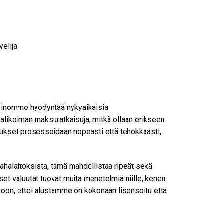
velija
Kasinomme hyödyntää nykyaikaisia
alikoiman maksuratkaisuja, mitkä ollaan erikseen
tukset prosessoidaan nopeasti että tehokkaasti,
halaitoksista, tämä mahdollistaa ripeät sekä
iset valuutat tuovat muita menetelmiä niille, kenen
koon, ettei alustamme on kokonaan lisensoitu että