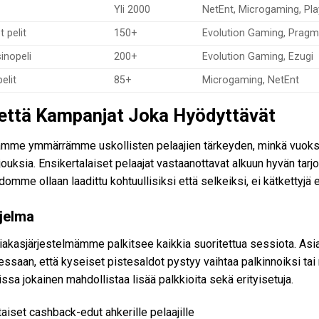
Yli 2000
NetEnt, Microgaming, Pla
t pelit
150+
Evolution Gaming, Pragma
inopeli
200+
Evolution Gaming, Ezugi
elit
85+
Microgaming, NetEnt
että Kampanjat Joka Hyödyttävät
amme ymmärrämme uskollisten pelaajien tärkeyden, minkä vuoksi 
ouksia. Ensikertalaiset pelaajat vastaanottavat alkuun hyvän tarj
mme ollaan laadittu kohtuullisiksi että selkeiksi, ei kätkettyjä e
jelma
iakasjärjestelmämme palkitsee kaikkia suoritettua sessiota. Asia
essaan, että kyseiset pistesaldot pystyy vaihtaa palkinnoiksi tai
oissa jokainen mahdollistaa lisää palkkioita sekä erityisetuja.
taiset cashback-edut ahkerille pelaajille