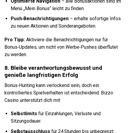
Optimierte Navigation
– alle Bonusaktionen sind im
Menü „Mein Bonus“ leicht zu finden.
Push‑Benachrichtigungen
– erhalte sofortige Infos
zu neuen Aktionen und Sonderangeboten.
Pro Tipp:
Aktiviere die Benachrichtigungen nur für
Bonus‑Updates, um nicht von Werbe‑Pushes überflutet
zu werden.
8. Bleibe verantwortungsbewusst und
genieße langfristigen Erfolg
Bonus‑Hunting kann verlockend sein, doch ein
kontrolliertes Spielverhalten ist entscheidend. Bizzo
Casino unterstützt dich mit:
Selbstlimits
für Einzahlungen, Verluste und
Sitzungsdauer.
Selbstausschluss
für 24 Stunden bis unbegrenzt.