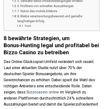
5. Verwalte deine Umsatzbedingungen effektiv
6. Profitiere von schnellen Auszahlungen
7. Nutze das mobile Erlebnis
8. Bleibe verantwortungsbewusst und genieße
langfristigen Erfolg
Fazit
8 bewährte Strategien, um
Bonus‑Hunting legal und profitabel bei
Bizzo Casino zu betreiben
Das Online‑Glücksspiel‑Umfeld verändert sich rasant.
Laut einer aktuellen Studie nutzt über 70 % der
deutschen Spieler Bonusangebote, um ihre
Gewinnchancen zu erhöhen. Dabei spielt die Wahl des
richtigen Anbieters eine entscheidende Rolle. Daten
zeigen, dass
Bizzocasino online
im Vergleich zu
anderen Plattformen durchschnittlich 24 % schnellere
Auszahlungen bietet und damit die Spielerzufriedenheit