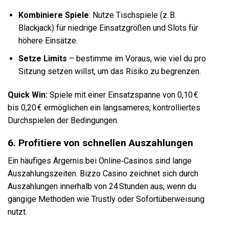
Kombiniere Spiele
: Nutze Tischspiele (z. B.
Blackjack) für niedrige Einsatzgrößen und Slots für
höhere Einsätze.
Setze Limits
– bestimme im Voraus, wie viel du pro
Sitzung setzen willst, um das Risiko zu begrenzen.
Quick Win:
Spiele mit einer Einsatzspanne von 0,10 €
bis 0,20 € ermöglichen ein langsameres, kontrolliertes
Durchspielen der Bedingungen.
6. Profitiere von schnellen Auszahlungen
Ein häufiges Ärgernis bei Online‑Casinos sind lange
Auszahlungszeiten. Bizzo Casino zeichnet sich durch
Auszahlungen innerhalb von 24 Stunden aus, wenn du
gängige Methoden wie Trustly oder Sofortüberweisung
nutzt.