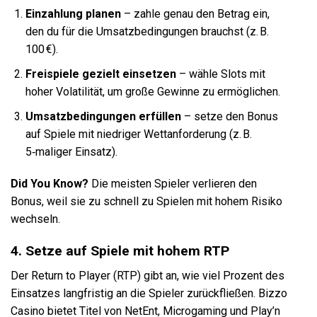
Einzahlung planen
– zahle genau den Betrag ein,
den du für die Umsatzbedingungen brauchst (z. B.
100 €).
Freispiele gezielt einsetzen
– wähle Slots mit
hoher Volatilität, um große Gewinne zu ermöglichen.
Umsatzbedingungen erfüllen
– setze den Bonus
auf Spiele mit niedriger Wettanforderung (z. B.
5‑maliger Einsatz).
Did You Know?
Die meisten Spieler verlieren den
Bonus, weil sie zu schnell zu Spielen mit hohem Risiko
wechseln.
4. Setze auf Spiele mit hohem RTP
Der Return to Player (RTP) gibt an, wie viel Prozent des
Einsatzes langfristig an die Spieler zurückfließen. Bizzo
Casino bietet Titel von NetEnt, Microgaming und Play’n