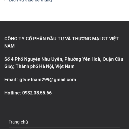
CÔNG TY CỔ PHẦN ĐẦU TƯ VÀ THƯƠNG MẠI GT VIỆT
NAM
Số 4 Phố Nguyễn Như Uyên, Phường Yên Hoà, Quận Cầu
Giấy, Thành phố Hà Nội, Việt Nam
Email : gtvietnam299@gmail.com
Hotline:
0932.38.55.66
Trang chủ