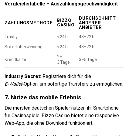
Vergleichstabelle – Auszahlungsgeschwindigkeit
DURCHSCHNITT
BIZZO
ZAHLUNGSMETHODE
ANDERER
CASINO
ANBIETER
Trustly
≤ 24 h
48–72 h
Sofortüberweisung
≤ 24 h
48–72 h
2–
Kreditkarte
3–5 Tage
3 Tage
Industry Secret:
Registriere dich für die
E‑Wallet
‑Option, um sofortige Transfers zu ermöglichen.
7. Nutze das mobile Erlebnis
Die meisten deutschen Spieler nutzen ihr Smartphone
für Casinospiele. Bizzo Casino bietet eine responsive
Web‑App, die ohne Download funktioniert.