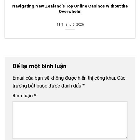
Navigating New Zealand’s Top Online Casinos Without the
Overwhelm
11 Tháng 6, 2026
Để lại một bình luận
Email của bạn sẽ không được hiển thị công khai.
Các
trường bắt buộc được đánh dấu
*
Bình luận
*