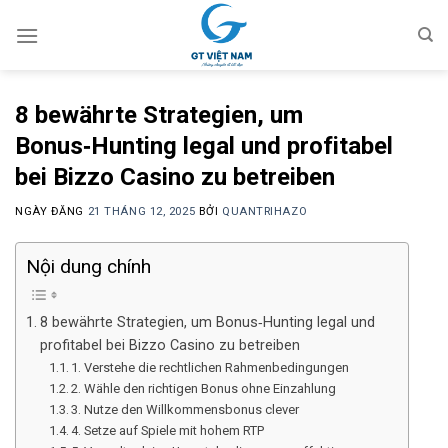
Chuyển
đến
nội
dung
8 bewährte Strategien, um
Bonus‑Hunting legal und profitabel
bei Bizzo Casino zu betreiben
NGÀY ĐĂNG
21 THÁNG 12, 2025
BỞI
QUANTRIHAZO
Nội dung chính
8 bewährte Strategien, um Bonus‑Hunting legal und
profitabel bei Bizzo Casino zu betreiben
1. Verstehe die rechtlichen Rahmenbedingungen
2. Wähle den richtigen Bonus ohne Einzahlung
3. Nutze den Willkommensbonus clever
4. Setze auf Spiele mit hohem RTP