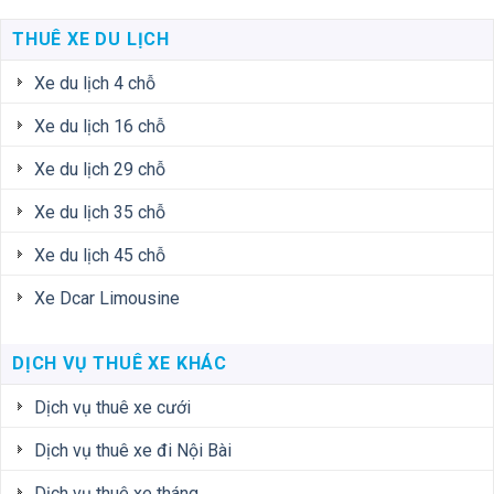
THUÊ XE DU LỊCH
Xe du lịch 4 chỗ
Xe du lịch 16 chỗ
Xe du lịch 29 chỗ
Xe du lịch 35 chỗ
Xe du lịch 45 chỗ
Xe Dcar Limousine
DỊCH VỤ THUÊ XE KHÁC
Dịch vụ thuê xe cưới
Dịch vụ thuê xe đi Nội Bài
Dịch vụ thuê xe tháng