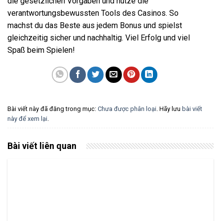
die gesetzlichen Vorgaben und nutze die
verantwortungsbewussten Tools des Casinos. So
machst du das Beste aus jedem Bonus und spielst
gleichzeitig sicher und nachhaltig. Viel Erfolg und viel
Spaß beim Spielen!
Bài viết này đã đăng trong mục:
Chưa được phân loại
. Hãy lưu
bài viết
này để xem lại
.
Bài viết liên quan