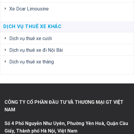
Xe Dcar Limousine
DỊCH VỤ THUÊ XE KHÁC
Dịch vụ thuê xe cưới
Dịch vụ thuê xe đi Nội Bài
Dịch vụ thuê xe tháng
CÔNG TY CỔ PHẦN ĐẦU TƯ VÀ THƯƠNG MẠI GT VIỆT
NAM
Số 4 Phố Nguyễn Như Uyên, Phường Yên Hoà, Quận Cầu
Giấy, Thành phố Hà Nội, Việt Nam