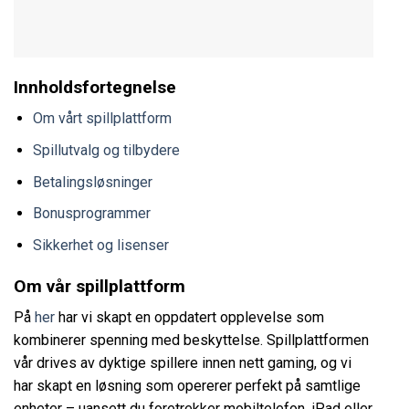
Innholdsfortegnelse
Om vårt spillplattform
Spillutvalg og tilbydere
Betalingsløsninger
Bonusprogrammer
Sikkerhet og lisenser
Om vår spillplattform
På
her
har vi skapt en oppdatert opplevelse som
kombinerer spenning med beskyttelse. Spillplattformen
vår drives av dyktige spillere innen nett gaming, og vi
har skapt en løsning som opererer perfekt på samtlige
enheter – uansett du foretrekker mobiltelefon, iPad eller