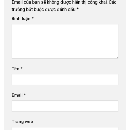
Email của bạn sẽ không được hiển thị công khai.
Các
trường bắt buộc được đánh dấu
*
Bình luận
*
Tên
*
Email
*
Trang web