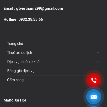
Email : gtvietnam299@gmail.com
Hotline:
0932.38.55.66
Trang chủ
Thuê xe du lịch
Dịch vụ thuê xe khác
Bảng giá dịch vụ
Cẩm nang
Mạng Xã Hội