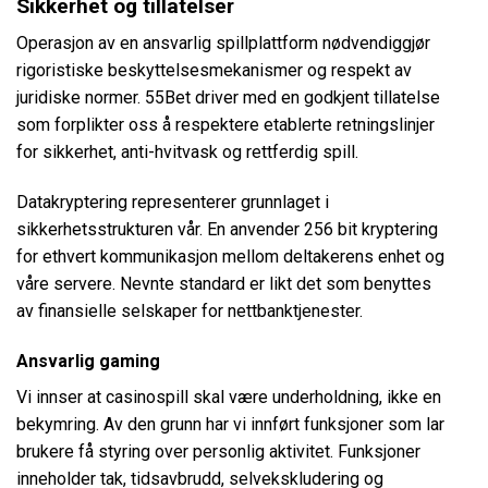
Sikkerhet og tillatelser
Operasjon av en ansvarlig spillplattform nødvendiggjør
rigoristiske beskyttelsesmekanismer og respekt av
juridiske normer. 55Bet driver med en godkjent tillatelse
som forplikter oss å respektere etablerte retningslinjer
for sikkerhet, anti-hvitvask og rettferdig spill.
Datakryptering representerer grunnlaget i
sikkerhetsstrukturen vår. En anvender 256 bit kryptering
for ethvert kommunikasjon mellom deltakerens enhet og
våre servere. Nevnte standard er likt det som benyttes
av finansielle selskaper for nettbanktjenester.
Ansvarlig gaming
Vi innser at casinospill skal være underholdning, ikke en
bekymring. Av den grunn har vi innført funksjoner som lar
brukere få styring over personlig aktivitet. Funksjoner
inneholder tak, tidsavbrudd, selvekskludering og