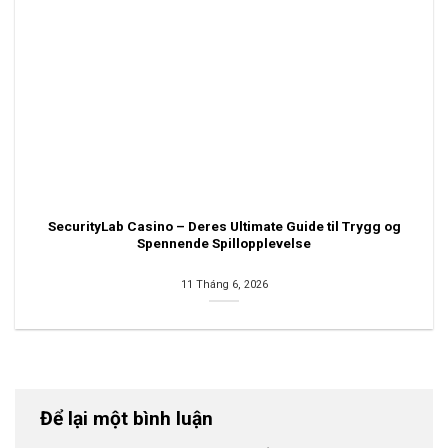
SecurityLab Casino – Deres Ultimate Guide til Trygg og
Spennende Spillopplevelse
11 Tháng 6, 2026
Để lại một bình luận