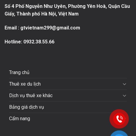
Số 4 Phố Nguyễn Như Uyên, Phường Yên Hoà, Quận Cầu
Giấy, Thành phố Hà Nội, Việt Nam
Email : gtvietnam299@gmail.com
Hotline:
0932.38.55.66
Trang chủ
Thuê xe du lịch
Dịch vụ thuê xe khác
Bảng giá dịch vụ
Cẩm nang