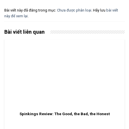
Bài viết này đã đăng trong mục:
Chưa được phân loại
. Hãy lưu
bài viết
này để xem lại
.
Bài viết liên quan
Spinkings Review: The Good, the Bad, the Honest