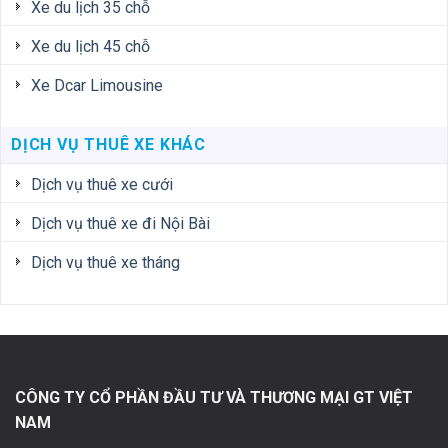
Xe du lịch 35 chỗ
Xe du lịch 45 chỗ
Xe Dcar Limousine
DỊCH VỤ THUÊ XE KHÁC
Dịch vụ thuê xe cưới
Dịch vụ thuê xe đi Nội Bài
Dịch vụ thuê xe tháng
CÔNG TY CỔ PHẦN ĐẦU TƯ VÀ THƯƠNG MẠI GT VIỆT
NAM