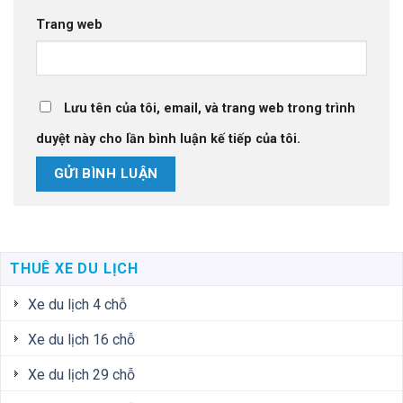
Trang web
Lưu tên của tôi, email, và trang web trong trình
duyệt này cho lần bình luận kế tiếp của tôi.
THUÊ XE DU LỊCH
Xe du lịch 4 chỗ
Xe du lịch 16 chỗ
Xe du lịch 29 chỗ