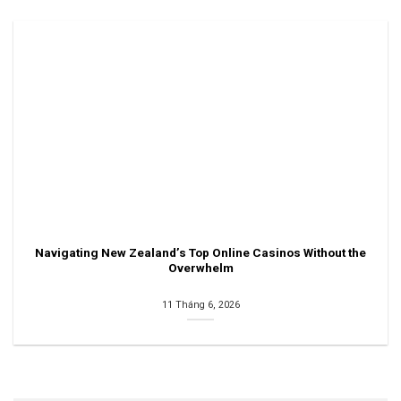
Navigating New Zealand’s Top Online Casinos Without the
Overwhelm
11 Tháng 6, 2026