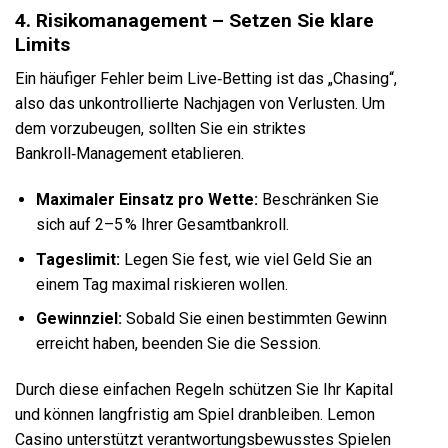
4. Risikomanagement – Setzen Sie klare
Limits
Ein häufiger Fehler beim Live‑Betting ist das „Chasing“,
also das unkontrollierte Nachjagen von Verlusten. Um
dem vorzubeugen, sollten Sie ein striktes
Bankroll‑Management etablieren.
Maximaler Einsatz pro Wette:
Beschränken Sie
sich auf 2–5 % Ihrer Gesamtbankroll.
Tageslimit:
Legen Sie fest, wie viel Geld Sie an
einem Tag maximal riskieren wollen.
Gewinnziel:
Sobald Sie einen bestimmten Gewinn
erreicht haben, beenden Sie die Session.
Durch diese einfachen Regeln schützen Sie Ihr Kapital
und können langfristig am Spiel dranbleiben. Lemon
Casino unterstützt verantwortungsbewusstes Spielen