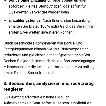
Bonus ohne Einzahlung:
Neue Spieler erhalten
sofort ein kleines Startguthaben, das sofort für
Live‑Wetten verwendet werden kann.
Einzahlungsbonus:
Nach Ihrer ersten Einzahlung
erhalten Sie bis zu 100 % extra Geld, das Sie in Ihre
ersten Live‑Wetten investieren können.
Durch geschicktes Kombinieren von Bonus‑ und
Echtgeldguthaben können Sie Ihre Risiko­exposition
reduzieren und gleichzeitig mehr Spielzeit genießen.
Denken Sie jedoch immer daran, die Bonusbedingungen
– insbesondere die Umsatzanforderungen – zu prüfen,
bevor Sie den Bonus freischalten.
3. Beobachten, analysieren und rechtzeitig
reagieren
Live‑Betting erfordert ein hohes Maß an
Aufmerksamkeit. Statt sofort zu setzen, empfiehlt es