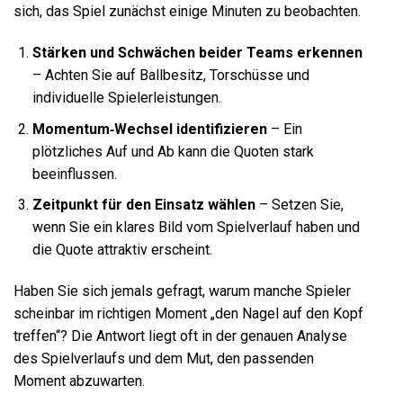
sich, das Spiel zunächst einige Minuten zu beobachten.
Stärken und Schwächen beider Teams erkennen
– Achten Sie auf Ballbesitz, Torschüsse und
individuelle Spielerleistungen.
Momentum‑Wechsel identifizieren
– Ein
plötzliches Auf und Ab kann die Quoten stark
beeinflussen.
Zeitpunkt für den Einsatz wählen
– Setzen Sie,
wenn Sie ein klares Bild vom Spielverlauf haben und
die Quote attraktiv erscheint.
Haben Sie sich jemals gefragt, warum manche Spieler
scheinbar im richtigen Moment „den Nagel auf den Kopf
treffen“? Die Antwort liegt oft in der genauen Analyse
des Spielverlaufs und dem Mut, den passenden
Moment abzuwarten.