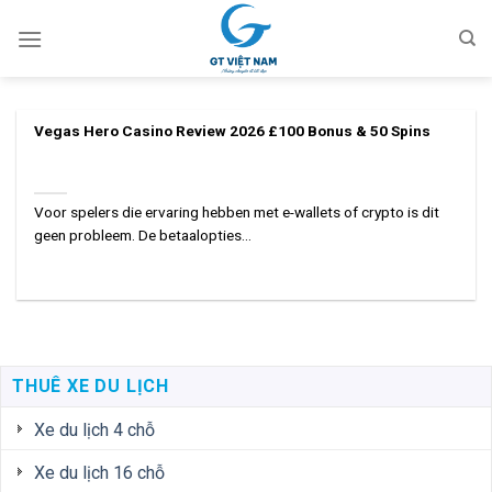
Chuyển
đến
nội
dung
Vegas Hero Casino Review 2026 £100 Bonus & 50 Spins
Voor spelers die ervaring hebben met e-wallets of crypto is dit
geen probleem. De betaalopties...
THUÊ XE DU LỊCH
Xe du lịch 4 chỗ
Xe du lịch 16 chỗ