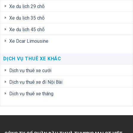
Xe du lịch 29 chỗ
Xe du lịch 35 chỗ
Xe du lịch 45 chỗ
Xe Dcar Limousine
DỊCH VỤ THUÊ XE KHÁC
Dịch vụ thuê xe cưới
Dịch vụ thuê xe đi Nội Bài
Dịch vụ thuê xe tháng