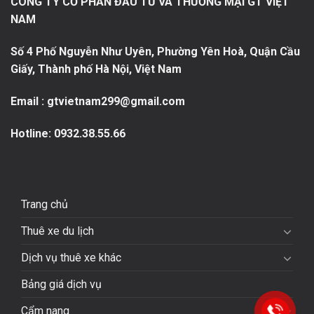
CÔNG TY CỔ PHẦN ĐẦU TƯ VÀ THƯƠNG MẠI GT VIỆT
NAM
Số 4 Phố Nguyễn Như Uyên, Phường Yên Hoà, Quận Cầu
Giấy, Thành phố Hà Nội, Việt Nam
Email : gtvietnam299@gmail.com
Hotline:
0932.38.55.66
Trang chủ
Thuê xe du lịch
Dịch vụ thuê xe khác
Bảng giá dịch vụ
Cẩm nang