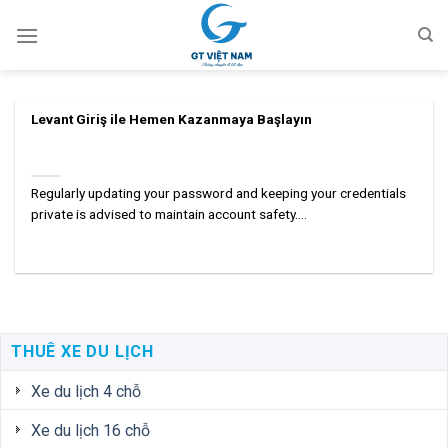
Chuyển
đến
nội
dung
Levant Giriş ile Hemen Kazanmaya Başlayın
Regularly updating your password and keeping your credentials
private is advised to maintain account safety....
THUÊ XE DU LỊCH
Xe du lịch 4 chỗ
Xe du lịch 16 chỗ