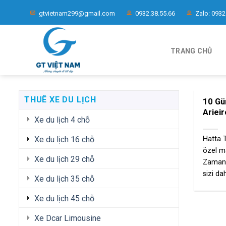
Chuyển
gtvietnam299@gmail.com
0932.38.55.66
Zalo: 0932
đến
nội
dung
TRANG CHỦ
THUÊ XE DU LỊCH
10 Gü
Arieir
Xe du lịch 4 chỗ
Xe du lịch 16 chỗ
Hatta T
özel ma
Xe du lịch 29 chỗ
Zamanın
sizi dah
Xe du lịch 35 chỗ
Xe du lịch 45 chỗ
Xe Dcar Limousine