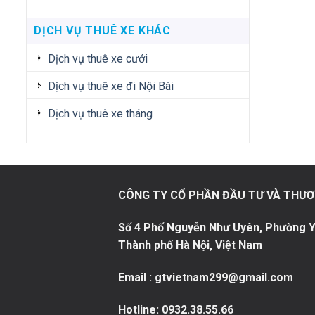
DỊCH VỤ THUÊ XE KHÁC
Dịch vụ thuê xe cưới
Dịch vụ thuê xe đi Nội Bài
Dịch vụ thuê xe tháng
CÔNG TY CỔ PHẦN ĐẦU TƯ VÀ THƯƠ
Số 4 Phố Nguyễn Như Uyên, Phường Y
Thành phố Hà Nội, Việt Nam
Email : gtvietnam299@gmail.com
Hotline:
0932.38.55.66