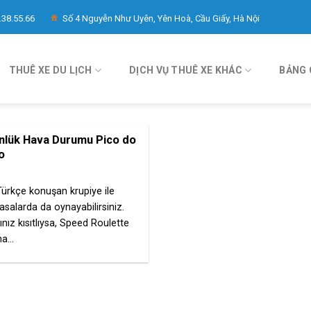
.38.55.66
Số 4 Nguyễn Như Uyên, Yên Hoà, Cầu Giấy, Hà Nội
THUÊ XE DU LỊCH
DỊCH VỤ THUÊ XE KHÁC
BẢNG 
nlük Hava Durumu Pico do
o
ürkçe konuşan krupiye ile
salarda da oynayabilirsiniz.
ız kısıtlıysa, Speed Roulette
a...